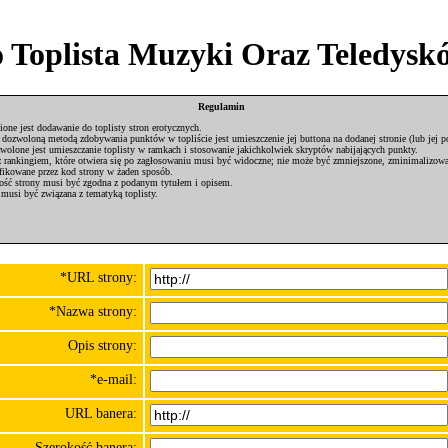
o Toplista Muzyki Oraz Teledysk
Regulamin
ione jest dodawanie do toplisty stron erotycznych.
 dozwoloną metodą zdobywania punktów w topliście jest umieszczenie jej buttona na dodanej stronie (lub jej p
wolone jest umieszczanie toplisty w ramkach i stosowanie jakichkolwiek skryptów nabijających punkty.
 rankingiem, które otwiera się po zagłosowaniu musi być widoczne; nie może być zmniejszone, zminimalizowa
ikowane przez kod strony w żaden sposób.
ość strony musi być zgodna z podanym tytułem i opisem.
 musi być związana z tematyką toplisty.
*URL strony:
*Nazwa strony:
Opis strony:
*e-mail:
URL banera:
Szerokość banera: