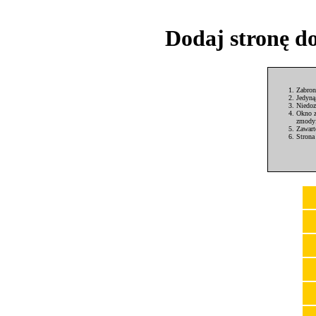
Dodaj stronę d
Zabron
Jedyną
Niedoz
Okno z
zmodyf
Zawart
Strona