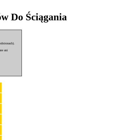
ów Do Ściągania
odstronach).
ne ani