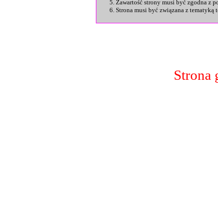
Zawartość strony musi być zgodna z p
Strona musi być związana z tematyką to
Strona 